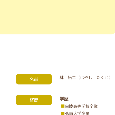
林 拓二（はやし たくじ）
名前
学歴
経歴
白陵高等学校卒業
弘前大学卒業