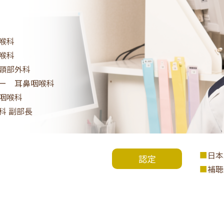
喉科
喉科
頸部外科
ー 耳鼻咽喉科
咽喉科
科 副部長
日本
認定
補聴