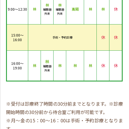
林
林
休
9:00～12:30
林
髙岡
林
林
補聴器
補聴器
外来
外来
15:00～
休
休
手術・予約診療
16:00
林
16:00～
休
休
林
林
林
林
補聴器
19:00
外来
※受付は診療終了時間の30分前までとなります。※診療
開始時間の30分前から待合室ご利用が可能です。
※月～金の15：00～16：00は手術・予約診療となりま
す。