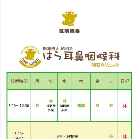
診療時間
月
火
水
木
金
土
日祝
林
林
休
9:00～12:30
林
髙岡
林
林
補聴器
補聴器
外来
外来
15:00～
休
休
手術・予約診療
16:00