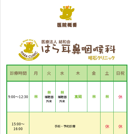
診療時間
月
火
水
木
金
土
日祝
林
林
休
9:00～12:30
林
髙岡
林
林
補聴器
補聴器
外来
外来
15:00～
休
休
手術・予約診療
16:00