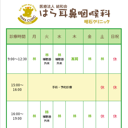
診療時間
月
火
水
木
金
土
日祝
林
林
休
9:00～12:30
林
髙岡
林
林
補聴器
補聴器
外来
外来
15:00～
休
休
手術・予約診療
16:00
林
16:00～
休
休
林
林
林
林
補聴器
19:00
外来