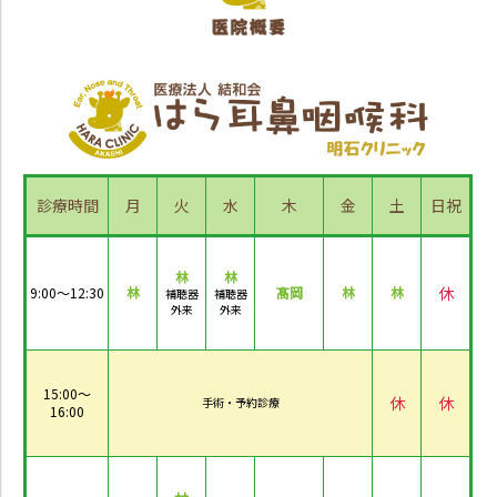
診療時間
月
火
水
木
金
土
日祝
林
林
休
9:00～12:30
林
髙岡
林
林
補聴器
補聴器
外来
外来
15:00～
休
休
手術・予約診療
16:00