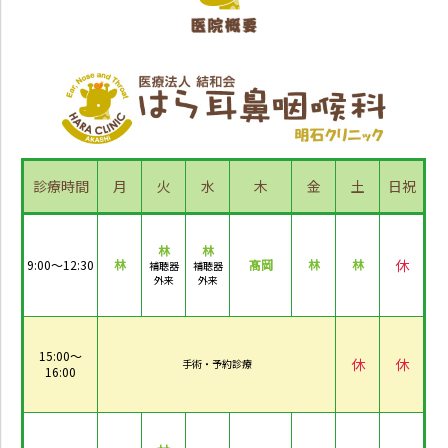
診療時間
月
火
水
木
金
土
日祝
林
林
休
9:00～12:30
林
髙岡
林
林
補聴器
補聴器
外来
外来
15:00～
休
休
手術・予約診療
16:00