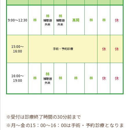
林
林
休
9:00～12:30
林
髙岡
林
林
補聴器
補聴器
外来
外来
15:00～
休
休
手術・予約診療
16:00
林
16:00～
休
休
林
林
林
林
補聴器
19:00
外来
※受付は診療終了時間の30分前まで
※月～金の15：00～16：00は手術・予約診療となりま